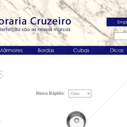
Emp
Mármores
Bordas
Cubas
Dicas
S
Busca Rápida: