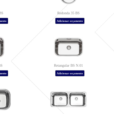
BS
Redonda 35 BS
BS
Retangular BS N.01