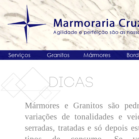
Serviços
Granitos
Mármores
Bord
DICAS
Mármores e Granitos são pedr
variações de
tonalidades e vei
serradas, tratadas e
só depois es