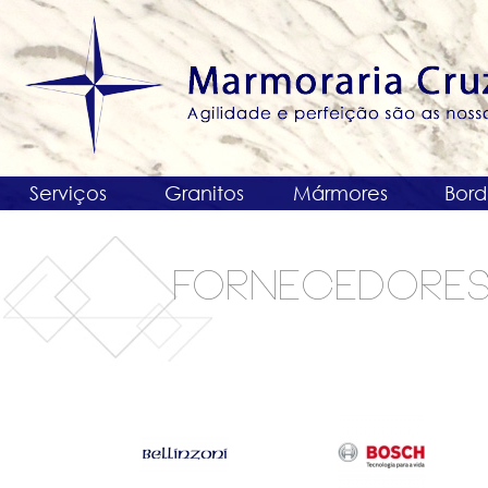
Serviços
Granitos
Mármores
Bord
FORNECEDORE